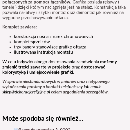
połączonych za pomocą łączników.
Grafika posiada rękawy (
tunele ) dzięki którym naciągnięta jest na stelaż. Konstrukcja taka
pozwala na łatwy i szybki montaż oraz demontaż jak również na
wygodne przechowywanie ołtarza.
K
omplet zawiera:
konstrukcja nośna z rurek chromowanych
komplet łączników
trzy banery stanowiące grafikę ołtarza
ilustrowana instrukcja montażu
W celu indywidualnego dostosowania zamówienia
możemy
zmienić
treści zawarte w projekcie
oraz
dostosować
kolorystykę i umiejscowienie grafiki.
W sprawie niestandardowych wymiarów oraz nietypowego
wykończenia prosimy o kontakt
telefoniczny lub email:
sklep@dekoracjereligijne.pl
celem uzgodnienia szczegółów.
Może spodoba się również…