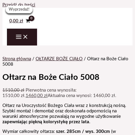
Przejdź do treści
Wyprzedaż!
Wyprzedaż!
Wyprzedaż!
Wyprzedaż!
Wyprzedaż!
Wyprzedaż!
Wyprzedaż!
0,00
zł
Strona główna
/
OŁTARZE BOŻE CIAŁO
/ Ołtarz na Boże Ciało
5008
Ołtarz na Boże Ciało 5008
1510,00
zł
Pierwotna cena wynosiła:
1510,00 zł.
1460,00
zł
Aktualna cena wynosi: 1460,00 zł.
Ołtarz na Uroczystość Bożego Ciała wraz z konstrukcją nośną.
Szybki montaż i demontaż oraz doskonała odpornością na
warunki atmosferyczne pozwalają na wygodne użytkowanie
zapewniając piękną kolorystykę
przez lata
.
Wymiar całkowity ołtarza:
szer. 285cm / wys. 300cm
(w