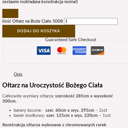
zestawie rozkładana konstrukcja nośna!)
ilość Ołtarz na Boże Ciało 5008
DODAJ DO KOSZYKA
Guaranteed Safe Checkout
Opis
Ołtarz na Uroczystość Bożego Ciała
Całkowite wymiary ołtarza:
szerokość 285cm x wysokość
300cm.
banery boczne:
szer. 60cm x wys. 295cm
– 2szt
baner środkowy
:
szer. 125cm x wys. 220cm
– 1szt
K
onstrukcja ołtarza wykonana z chromowanych rurek